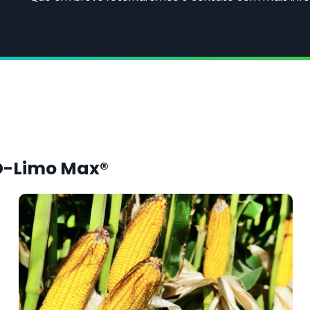
® D-Limo Max®