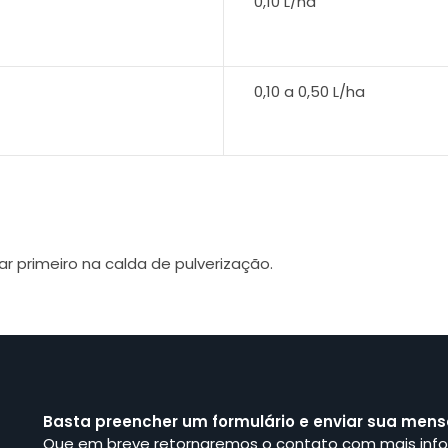
0,10 L/ha
0,10 a 0,50 L/ha
r primeiro na calda de pulverização.
Basta preencher um formulário e enviar sua men
Que em breve retornaremos o contato com mais inf