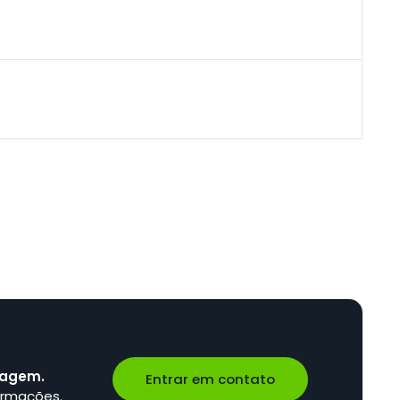
sagem.
Entrar em contato
ormações.