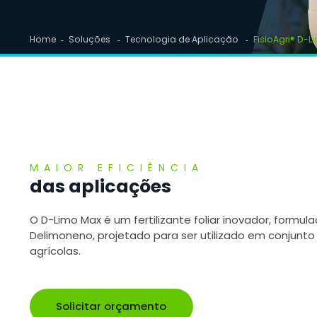
Home
Soluções
Tecnologia de Aplicação
FisioAgri® D-
MAIOR EFICIÊNCIA
das aplicações
O D-Limo Max é um fertilizante foliar inovador, formu
Delimoneno, projetado para ser utilizado em conjunt
agrícolas.
Solicitar orçamento