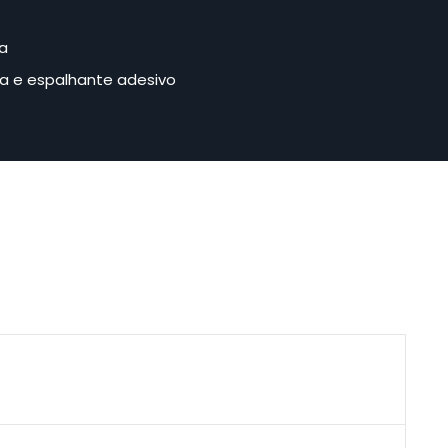
a
da e espalhante adesivo