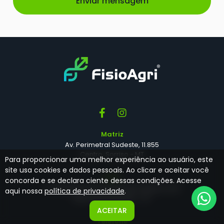
Matriz
Av. Perimetral Sudeste, 11.855
Centro, Sorriso - MT
Para proporcionar uma melhor experiência ao usuário, este
site usa cookies e dados pessoais. Ao clicar e aceitar você
Filial
concorda e se declara ciente dessas condições. Acesse
R. Capitão Firmino Fernandes Martins, 503
aqui nossa
política de privacidade
.
Bela Vista, Batatais - SP
ACEITAR
Telefone